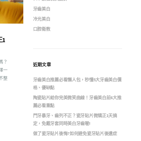
牙齒美白
冷光美白
口腔衛教
1
嗎？
近期文章
擇一
不整
牙齒美白推薦必看懶人包，秒懂5大牙齒美白價
格、優缺點
陶瓷貼片給你完美微笑曲線！牙齒美白前6大推
薦必看重點
門牙暴牙、齒列不正？瓷牙貼片微矯正1天搞
定，免戴牙套同時美白牙齒喔!
做了瓷牙貼片後悔?如何避免瓷牙貼片後遺症