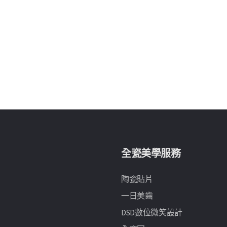
全瓷美學服務
陶瓷貼片
一日美齒
DSD數位微笑設計