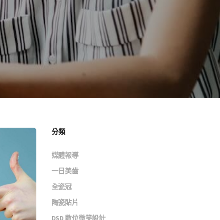
分類
媒體報導
一日美齒
全瓷冠
陶瓷貼片
DSD 數位微笑設計