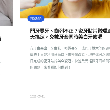
陶瓷貼片
門牙暴牙、齒列不正？瓷牙貼片微矯正
天搞定，免戴牙套同時美白牙齒喔!
前
有牙齒突出、牙齒亂、輕微暴牙、或門牙縫大等問題
傳統上只能利用牙齒矯正來慢慢改善，現在你可以選
中
日完成的瓷牙貼片與全瓷冠，快速改善輕微牙齒齒列
，
的問題，來看看如何做到！
陶
齒
2021-05-11