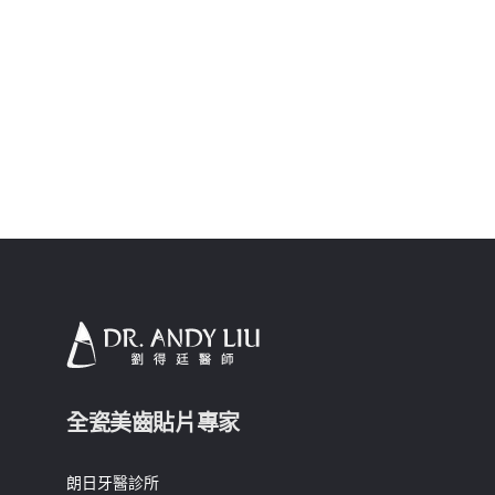
全瓷美齒貼片專家
朗日牙醫診所