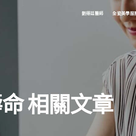
劉得廷醫師
全瓷美學服
命 相關文章