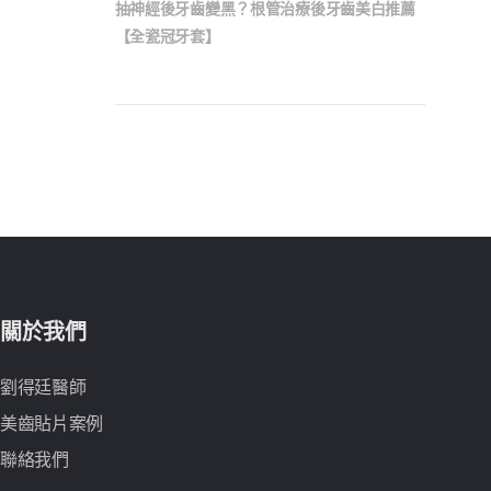
抽神經後牙齒變黑？根管治療後牙齒美白推薦
【全瓷冠牙套】
關於我們
劉得廷醫師
美齒貼片案例
聯絡我們