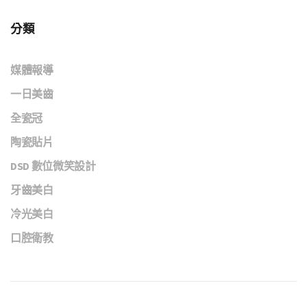
分類
媒體報導
一日美齒
全瓷冠
陶瓷貼片
DSD 數位微笑設計
牙齒美白
冷光美白
口腔衛教