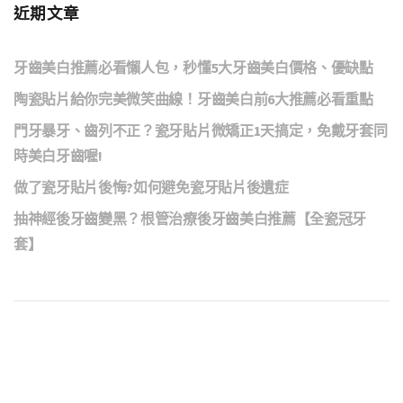
近期文章
牙齒美白推薦必看懶人包，秒懂5大牙齒美白價格、優缺點
陶瓷貼片給你完美微笑曲線！牙齒美白前6大推薦必看重點
門牙暴牙、齒列不正？瓷牙貼片微矯正1天搞定，免戴牙套同
時美白牙齒喔!
做了瓷牙貼片後悔?如何避免瓷牙貼片後遺症
抽神經後牙齒變黑？根管治療後牙齒美白推薦【全瓷冠牙
套】