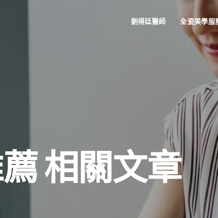
劉得廷醫師
全瓷美學服
薦 相關文章