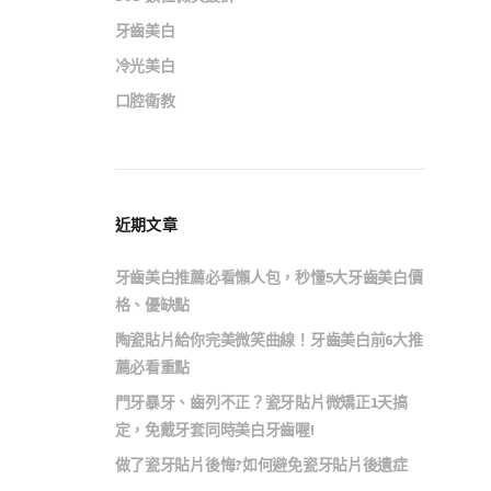
牙齒美白
冷光美白
口腔衛教
近期文章
牙齒美白推薦必看懶人包，秒懂5大牙齒美白價
格、優缺點
陶瓷貼片給你完美微笑曲線！牙齒美白前6大推
薦必看重點
門牙暴牙、齒列不正？瓷牙貼片微矯正1天搞
定，免戴牙套同時美白牙齒喔!
做了瓷牙貼片後悔?如何避免瓷牙貼片後遺症