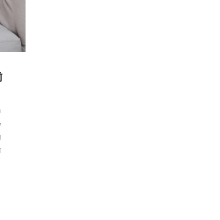
前
中
，
陶
齒