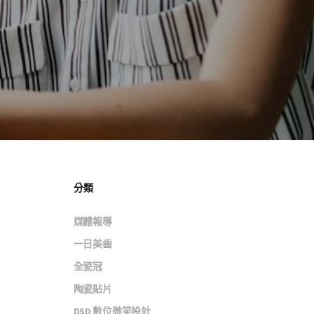
分類
媒體報導
一日美齒
全瓷冠
陶瓷貼片
DSD 數位微笑設計