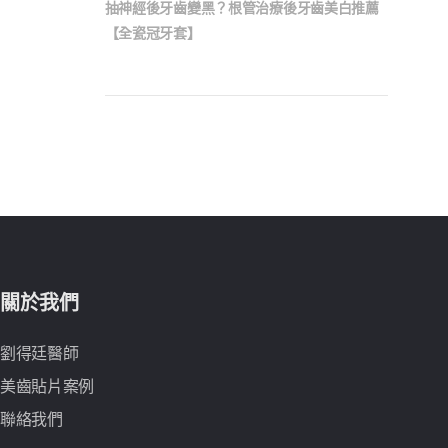
抽神經後牙齒變黑？根管治療後牙齒美白推薦
【全瓷冠牙套】
關於我們
劉得廷醫師
美齒貼片案例
聯絡我們