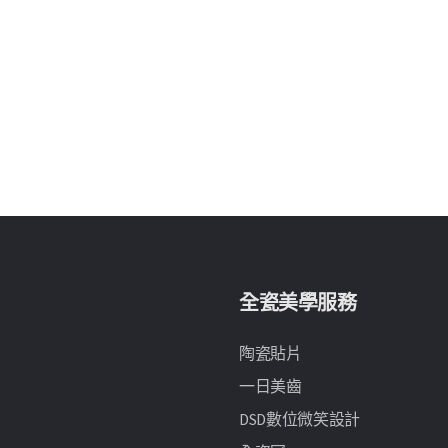
全瓷美學服務
陶瓷貼片
一日美齒
DSD數位微笑設計