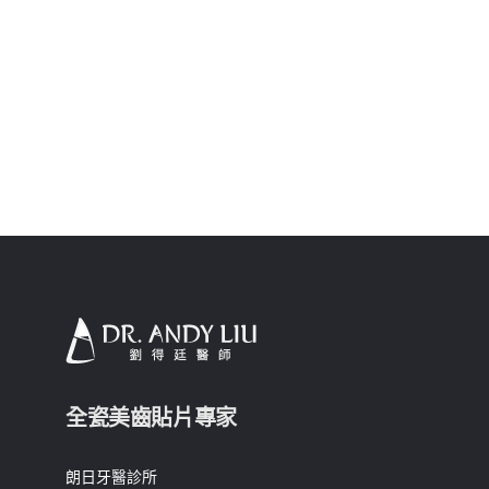
全瓷美齒貼片專家
朗日牙醫診所