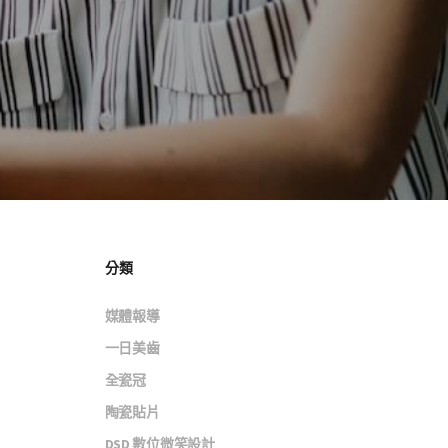
分類
媒體報導
一日美齒
全瓷冠
陶瓷貼片
DSD 數位微笑設計