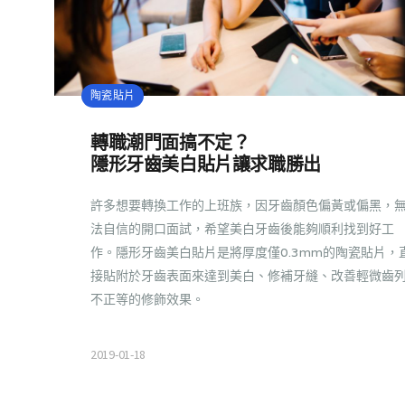
陶瓷貼片
轉職潮門面搞不定？
隱形牙齒美白貼片讓求職勝出
許多想要轉換工作的上班族，因牙齒顏色偏黃或偏黑，
法自信的開口面試，希望美白牙齒後能夠順利找到好工
作。隱形牙齒美白貼片是將厚度僅0.3mm的陶瓷貼片，
接貼附於牙齒表面來達到美白、修補牙縫、改善輕微齒
不正等的修飾效果。
2019-01-18