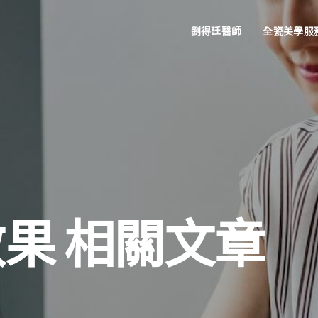
劉得廷醫師
全瓷美學服
果 相關文章