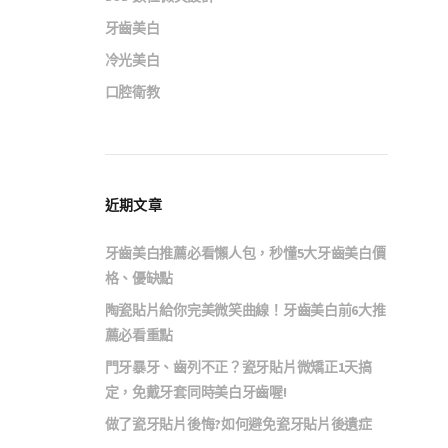
牙齒美白
冷光美白
口腔衛教
近期文章
牙齒美白推薦必看懶人包，秒懂5大牙齒美白價
格、優缺點
陶瓷貼片給你完美微笑曲線！牙齒美白前6大推
薦必看重點
門牙暴牙、齒列不正？瓷牙貼片微矯正1天搞
定，免戴牙套同時美白牙齒喔!
做了瓷牙貼片後悔?如何避免瓷牙貼片後遺症