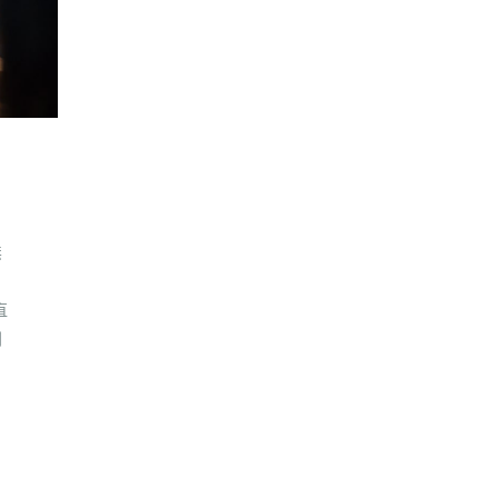
無
直
列