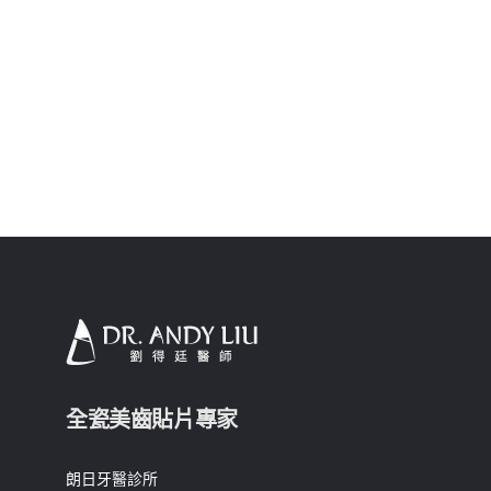
全瓷美齒貼片專家
朗日牙醫診所