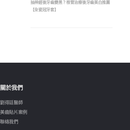
抽神經後牙齒變黑？根管治療後牙齒美白推薦
【全瓷冠牙套】
關於我們
劉得廷醫師
美齒貼片案例
聯絡我們