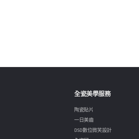
全瓷美學服務
陶瓷貼片
一日美齒
DSD數位微笑設計