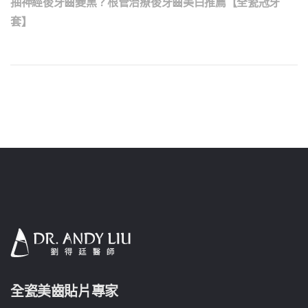
抽神經後牙齒變黑？根管治療後牙齒美白推薦【全瓷冠牙
套】
全瓷美齒貼片專家