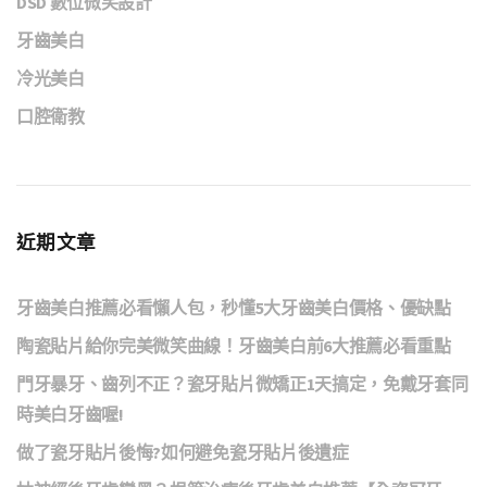
DSD 數位微笑設計
牙齒美白
冷光美白
口腔衛教
近期文章
牙齒美白推薦必看懶人包，秒懂5大牙齒美白價格、優缺點
陶瓷貼片給你完美微笑曲線！牙齒美白前6大推薦必看重點
門牙暴牙、齒列不正？瓷牙貼片微矯正1天搞定，免戴牙套同
時美白牙齒喔!
做了瓷牙貼片後悔?如何避免瓷牙貼片後遺症