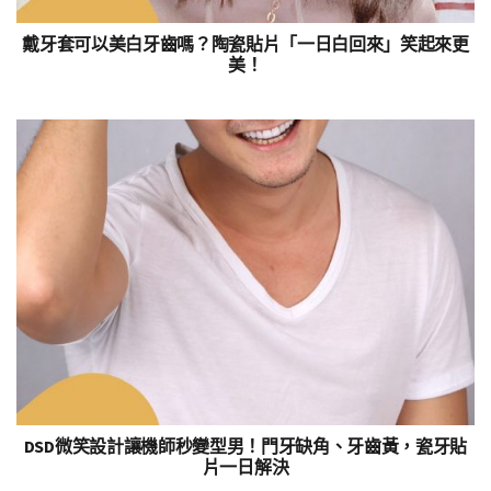
戴牙套可以美白牙齒嗎？陶瓷貼片「一日白回來」笑起來更
美！
DSD微笑設計讓機師秒變型男！門牙缺角、牙齒黃，瓷牙貼
片一日解決