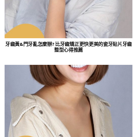
牙齒黃&門牙亂怎麼辦? 比牙齒矯正更快更美的瓷牙貼片牙齒
整型心得推薦