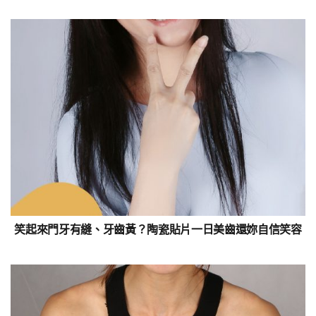
笑起來門牙有縫、牙齒黃？陶瓷貼片一日美齒還妳自信笑容