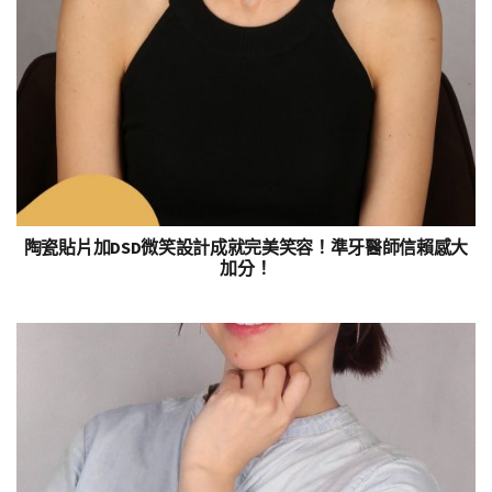
陶瓷貼片加DSD微笑設計成就完美笑容！準牙醫師信賴感大
加分！