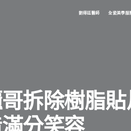
劉得廷醫師
全瓷美學服
櫃哥拆除樹脂貼
造滿分笑容