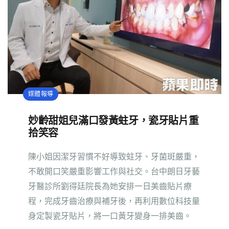
媒體報導
妙齡甜姐兒滿口發黃蛀牙，瓷牙貼片重
拾笑容
陳小姐因潔牙習慣不好導致蛀牙、牙菌斑嚴重，
不敢開口笑嚴重影響工作與社交。台中朗日牙藝
牙醫診所劉得廷院長為她安排一日美齒貼片療
程，完成牙齒治療與補牙後，再利用數位科技量
身定製瓷牙貼片，將一口黃牙變身一排美齒。