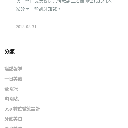
次。林口長庚醫院兒科急診主治醫師也藉此和大
家分享一些刷牙知識。
2018-08-31
分類
媒體報導
一日美齒
全瓷冠
陶瓷貼片
DSD 數位微笑設計
牙齒美白