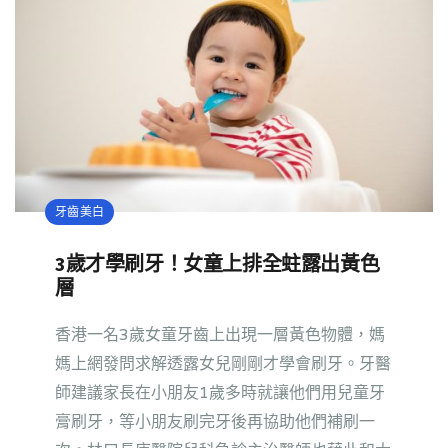
牙齒美白
3歲才學刷牙！女童上排全蛀露出黃色
層
香港一名3歲女童牙齒上出現一層黃色物體，媽
媽上網發問求解透露女兒剛剛才學會刷牙。牙醫
師建議家長在小朋友1歲多時就讓他們用兒童牙
膏刷牙，等小朋友刷完牙後再協助他們補刷一