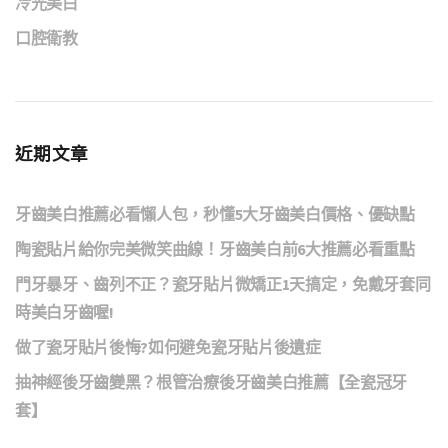
冷光美白
口腔衛教
近期文章
牙齒美白推薦必看懶人包，秒懂5大牙齒美白價格、優缺點
陶瓷貼片給你完美微笑曲線！牙齒美白前6大推薦必看重點
門牙暴牙、齒列不正？瓷牙貼片微矯正1天搞定，免戴牙套同
時美白牙齒喔!
做了瓷牙貼片後悔?如何避免瓷牙貼片後遺症
抽神經後牙齒變黑？根管治療後牙齒美白推薦【全瓷冠牙
套】