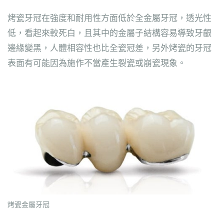
烤瓷牙冠在強度和耐用性方面低於全金屬牙冠，透光性
低，看起來較死白，且其中的金屬子結構容易導致牙齦
邊緣變黑，人體相容性也比全瓷冠差，另外烤瓷的牙冠
表面有可能因為施作不當產生裂瓷或崩瓷現象。
烤瓷金屬牙冠