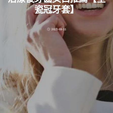
瓷冠牙套】
2021-03-11
FACEBOOK
TWITTER
GOOGLE PLUS
PINTEREST