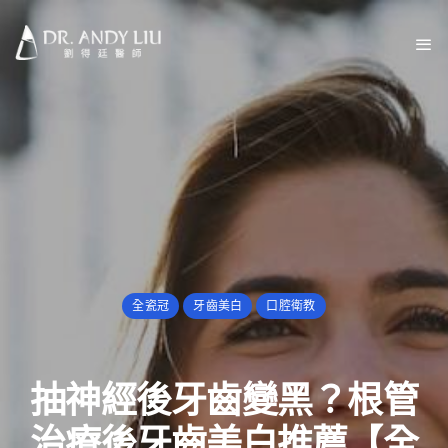
全瓷冠
牙齒美白
口腔衛教
抽神經後牙齒變黑？根管
治療後牙齒美白推薦【全