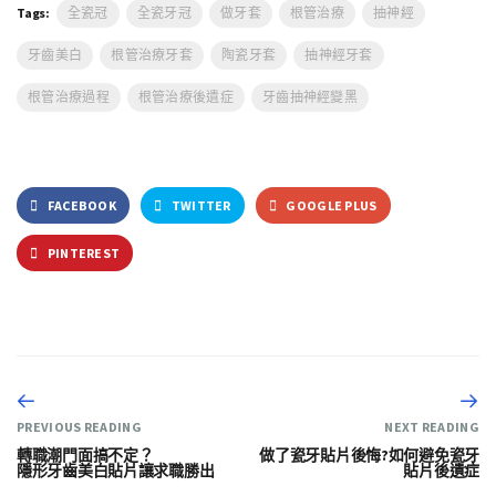
Tags:
全瓷冠
全瓷牙冠
做牙套
根管治療
抽神經
牙齒美白
根管治療牙套
陶瓷牙套
抽神經牙套
根管治療過程
根管治療後遺症
牙齒抽神經變黑
FACEBOOK
TWITTER
GOOGLE PLUS
PINTEREST
PREVIOUS READING
NEXT READING
轉職潮門面搞不定？
做了瓷牙貼片後悔?如何避免瓷牙
隱形牙齒美白貼片讓求職勝出
貼片後遺症