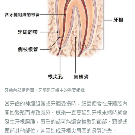
牙齒內部構造圖，牙髓是牙齒中的重要組織
當牙齒的神經組織或牙髓受損時，細菌便會在牙髓腔內
開始繁殖而導致感染。感染一直蔓延到牙根末端時就會
發生牙根膿腫，嚴重的話可能還會擴散到面部、頸部或
頭部其他部位，甚至造成牙根尖周圍的骨質流失。